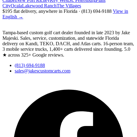
Chapel
New Port Richey
Key West
St. Petersburg
Plant
City
Ocala
Lakewood Ranch
The Villages
$195 flat delivery, anywhere in Florida · (813) 694-9188
View in
English →
Tampa-based custom golf cart dealer founded in late 2023 by Jake
Majeski. Sales, service, customization, and statewide Florida
delivery on Kandi, TEKO, DACH, and Atlas carts. 16-person team,
3 mobile service trucks, 1,400+ carts delivered since founding. 5.0
★ across 325+ Google reviews.
(813) 694-9188
sales@jakescustomcarts.com