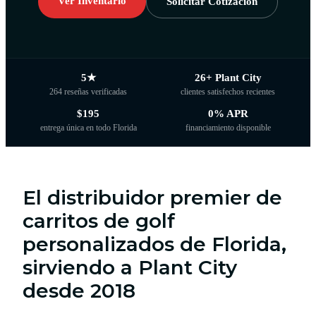
Ver Inventario
Solicitar Cotización
5★
26+ Plant City
264 reseñas verificadas
clientes satisfechos recientes
$195
0% APR
entrega única en todo Florida
financiamiento disponible
El distribuidor premier de
carritos de golf
personalizados de Florida,
sirviendo a Plant City
desde 2018