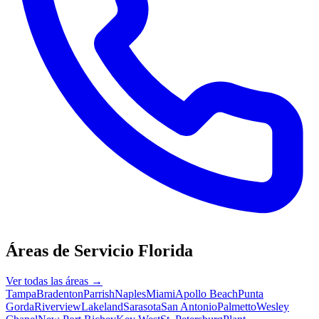
Áreas de Servicio
Florida
Ver todas las áreas →
Tampa
Bradenton
Parrish
Naples
Miami
Apollo Beach
Punta
Gorda
Riverview
Lakeland
Sarasota
San Antonio
Palmetto
Wesley