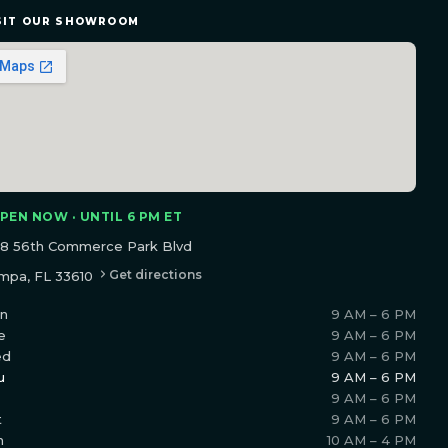
SIT OUR SHOWROOM
PEN NOW · UNTIL 6 PM ET
18 56th Commerce Park Blvd
Get directions
mpa, FL 33610
n
9 AM – 6 PM
e
9 AM – 6 PM
ed
9 AM – 6 PM
u
9 AM – 6 PM
9 AM – 6 PM
t
9 AM – 6 PM
n
10 AM – 4 PM