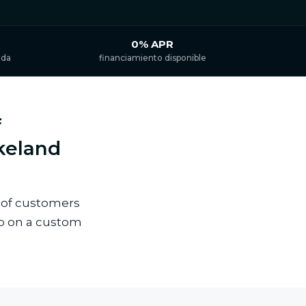
0% APR
ida
financiamiento disponible
f
akeland
 of customers
op on a custom