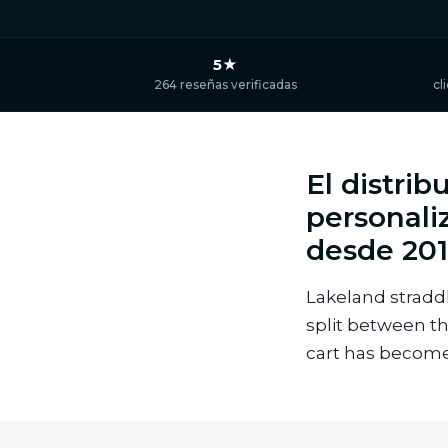
5★
264 reseñas verificadas
cl
El distrib
personali
desde 20
Lakeland stradd
split between t
cart has become 