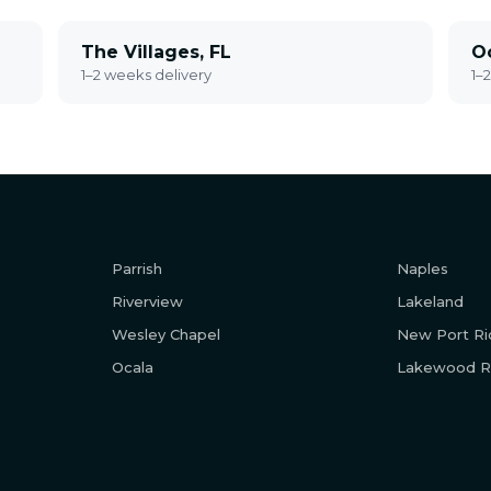
The Villages, FL
Oc
1–2 weeks delivery
1–
Parrish
Naples
Riverview
Lakeland
Wesley Chapel
New Port Ri
Ocala
Lakewood R