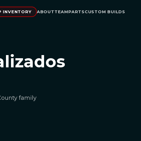
P INVENTORY
ABOUT
TEAM
PARTS
CUSTOM BUILDS
alizados
County family