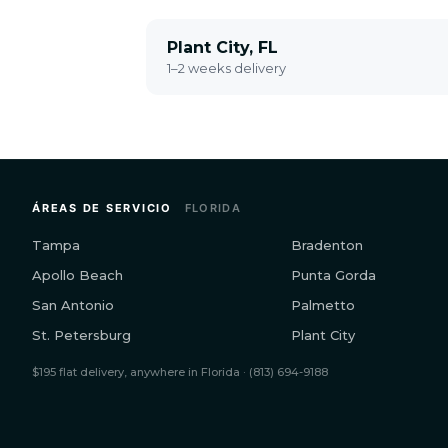
Plant City, FL
1–2 weeks delivery
ÁREAS DE SERVICIO
FLORIDA
Tampa
Bradenton
Apollo Beach
Punta Gorda
San Antonio
Palmetto
St. Petersburg
Plant City
$195 flat delivery, anywhere in Florida · (813) 694-9188