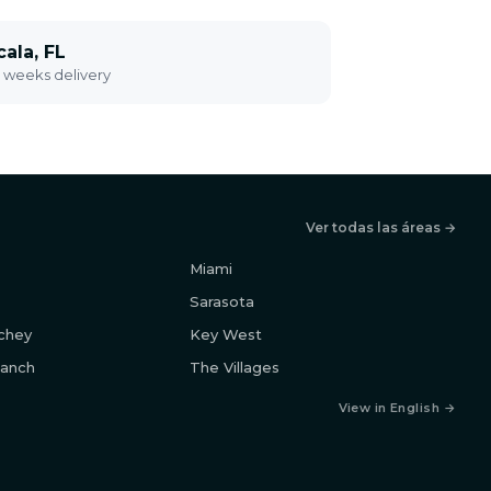
ala, FL
2 weeks delivery
Ver todas las áreas →
Miami
Sarasota
chey
Key West
anch
The Villages
View in English →