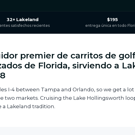
32+ Lakeland
$195
ientes satisfechos recientes
entrega única en todo Flor
uidor premier de carritos de gol
zados de Florida, sirviendo a L
18
les I-4 between Tampa and Orlando, so we get a lot
he two markets. Cruising the Lake Hollingsworth lo
a Lakeland tradition.