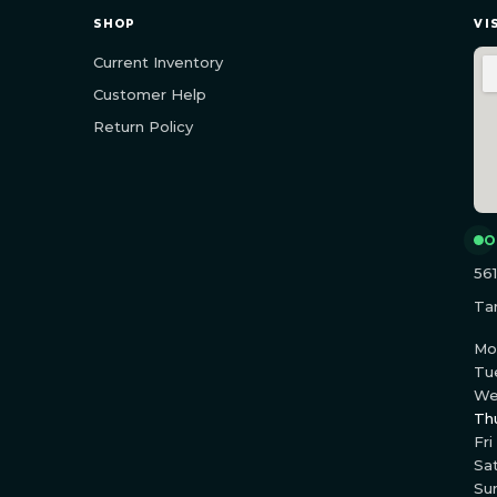
SHOP
VI
Current Inventory
Customer Help
Return Policy
O
56
Ta
Mo
Tu
W
Th
Fri
Sa
Su