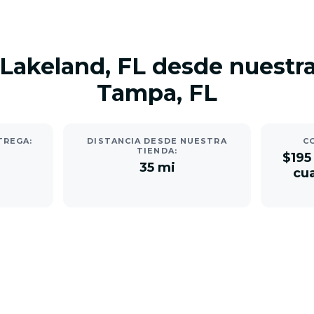
 Lakeland, FL desde nuestra
Tampa, FL
TREGA:
DISTANCIA DESDE NUESTRA
C
TIENDA:
$195
35 mi
cua