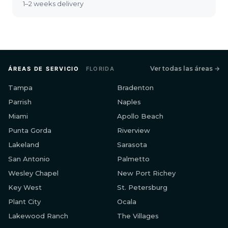
1–2 weeks delivery
Ver todas las áreas →
ÁREAS DE SERVICIO
FLORIDA
Tampa
Bradenton
Parrish
Naples
Miami
Apollo Beach
Punta Gorda
Riverview
Lakeland
Sarasota
San Antonio
Palmetto
Wesley Chapel
New Port Richey
Key West
St. Petersburg
Plant City
Ocala
Lakewood Ranch
The Villages