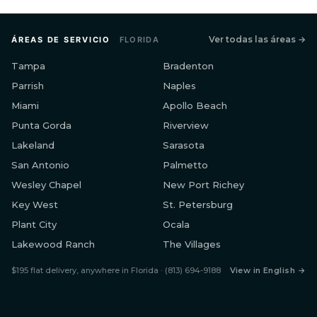
Ver todas las áreas →
ÁREAS DE SERVICIO
FLORIDA
Tampa
Bradenton
Parrish
Naples
Miami
Apollo Beach
Punta Gorda
Riverview
Lakeland
Sarasota
San Antonio
Palmetto
Wesley Chapel
New Port Richey
Key West
St. Petersburg
Plant City
Ocala
Lakewood Ranch
The Villages
$195 flat delivery, anywhere in Florida · (813) 694-9188
View in English →